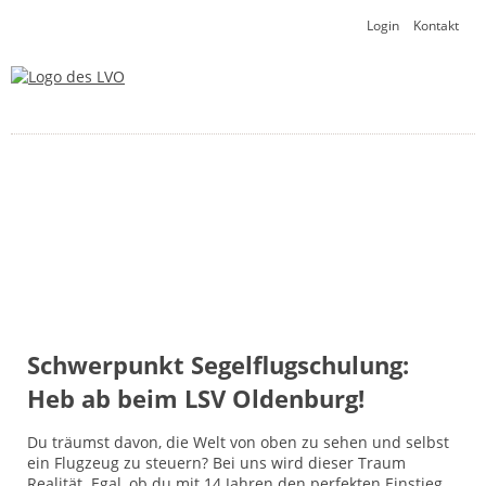
Navigation
Login
Kontakt
überspringen
Zurück
Vorwärts
Schwerpunkt Segelflugschulung:
Heb ab beim LSV Oldenburg!
Du träumst davon, die Welt von oben zu sehen und selbst
ein Flugzeug zu steuern? Bei uns wird dieser Traum
Realität. Egal, ob du mit 14 Jahren den perfekten Einstieg